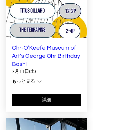
Ohr-O’Keefe Museum of
Art’s George Ohr Birthday
Bash!
7月11日(土)
もっと見る
詳細