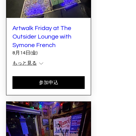
Artwalk Friday at The
Outsider Lounge with
Symone French
8月14日(金)
もっと見る
参加申込