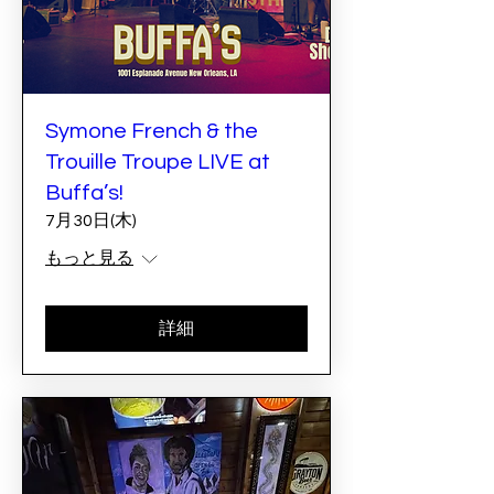
Symone French & the
Trouille Troupe LIVE at
Buffa’s!
7月30日(木)
もっと見る
詳細