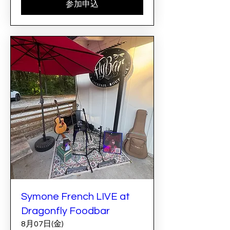
参加申込
Symone French LIVE at
Dragonfly Foodbar
8月07日(金)