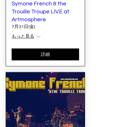
Symone French & the
Trouille Troupe LIVE at
Artmosphere
7月31日(金)
もっと見る
詳細