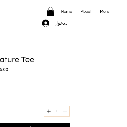
Home
About
More
تسجيل الدخول
ature Tee
 ‏25.00 US$ 