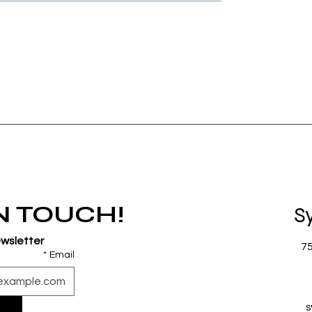
IN TOUCH!
S
ewsletter
7
*
Email
s