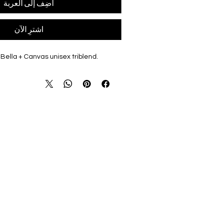
أضِف إلى العربة
اشترِ الآن
Bella + Canvas unisex triblend. 