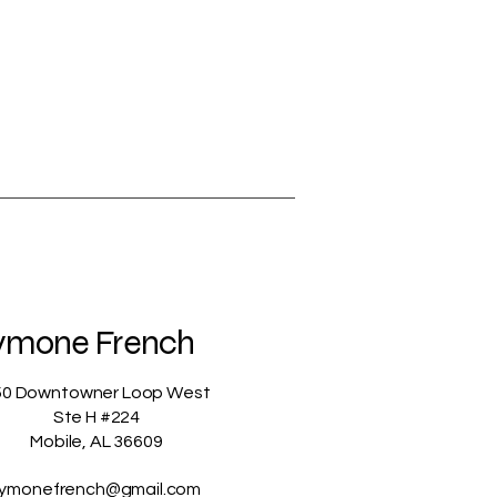
ymone French
50 Downtowner Loop West
Ste H #224
Mobile, AL 36609
ymonefrench@gmail.com