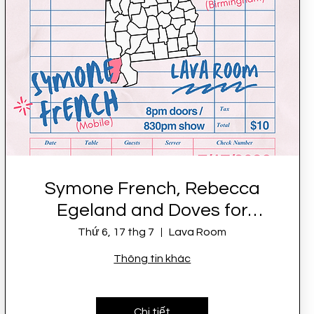
Symone French, Rebecca
Egeland and Doves for
Peace LIVE at Lava Room
Thứ 6, 17 thg 7
Lava Room
Thông tin khác
Chi tiết