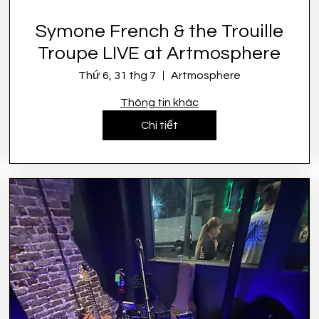
Symone French & the Trouille
Troupe LIVE at Artmosphere
Thứ 6, 31 thg 7
Artmosphere
Thông tin khác
Chi tiết