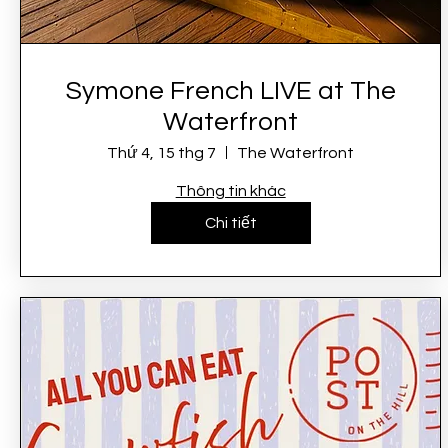
Symone French LIVE at The
Waterfront
Thứ 4, 15 thg 7
The Waterfront
Thông tin khác
Chi tiết