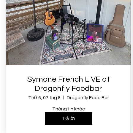
Symone French LIVE at
Dragonfly Foodbar
Thứ 6, 07 thg 8
Dragonfly Food Bar
Thông tin khác
Trả lời