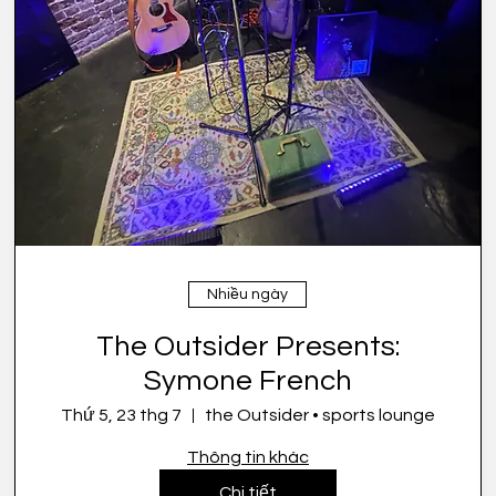
Nhiều ngày
The Outsider Presents:
Symone French
Thứ 5, 23 thg 7
the Outsider • sports lounge
Thông tin khác
Chi tiết