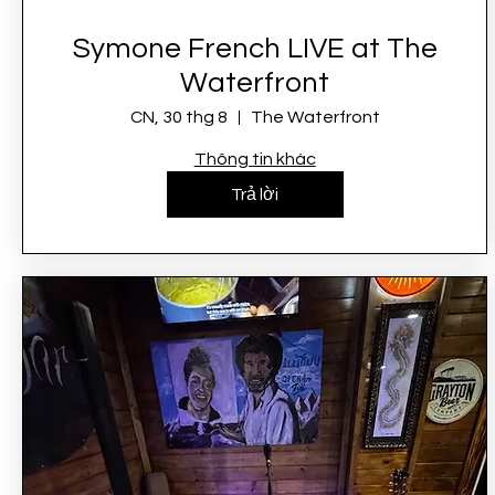
Symone French LIVE at The
Waterfront
CN, 30 thg 8
The Waterfront
Thông tin khác
Trả lời