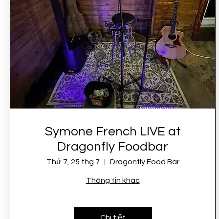
Symone French LIVE at
Dragonfly Foodbar
Thứ 7, 25 thg 7
Dragonfly Food Bar
Thông tin khác
Chi tiết