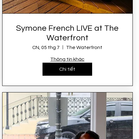
Symone French LIVE at The
Waterfront
CN, 05 thg 7
The Waterfront
Thông tin khác
Chi tiết