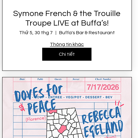
Symone French & the Trouille
Troupe LIVE at Buffa’s!
Thứ 5, 30 thg 7
Buffa's Bar & Restaurant
Thông tin khác
Chi tiết