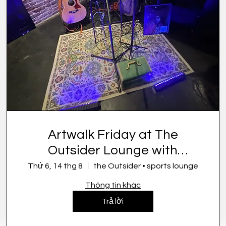
Artwalk Friday at The
Outsider Lounge with
Symone French
Thứ 6, 14 thg 8
the Outsider • sports lounge
Thông tin khác
Trả lời