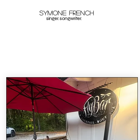
Symone French
singer. songwriter.