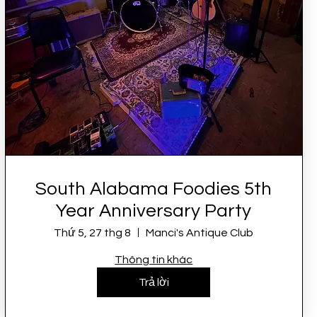
South Alabama Foodies 5th
Year Anniversary Party
Thứ 5, 27 thg 8
Manci's Antique Club
Thông tin khác
Trả lời