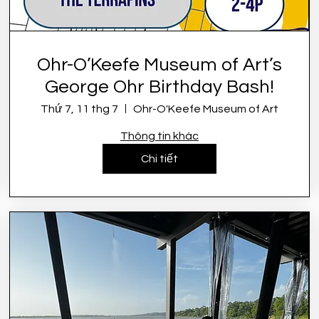
Ohr-O’Keefe Museum of Art’s
George Ohr Birthday Bash!
Thứ 7, 11 thg 7
Ohr-O'Keefe Museum of Art
Thông tin khác
Chi tiết