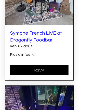
Symone French LIVE at
Dragonfly Foodbar
ven. 07 août
Plus d'infos
RSVP