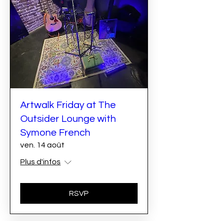
Artwalk Friday at The
Outsider Lounge with
Symone French
ven. 14 août
Plus d'infos
RSVP