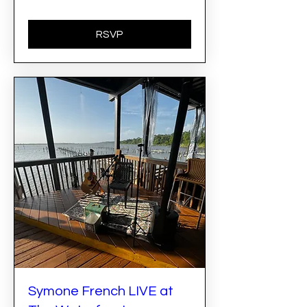
RSVP
Symone French LIVE at