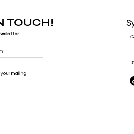
IN TOUCH!
S
ewsletter
7
s
your mailing 