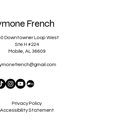
ymone French
50 Downtowner Loop West
Ste H #224
Mobile, AL 36609
ymonefrench@gmail.com
Privacy Policy
Accessibility Statement