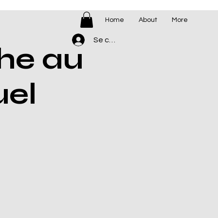
Home
About
More
Se connecter
he au
uel