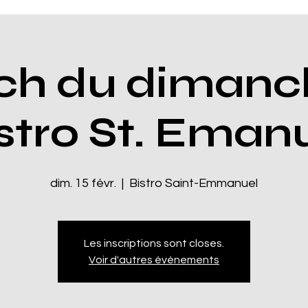
ch du dimanc
stro St. Eman
dim. 15 févr.
  |  
Bistro Saint-Emmanuel
Les inscriptions sont closes.
Voir d'autres événements