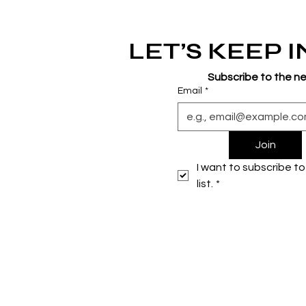
LET’S KEEP 
Subscribe to the n
Email
*
Join
I want to subscribe to 
list.
*