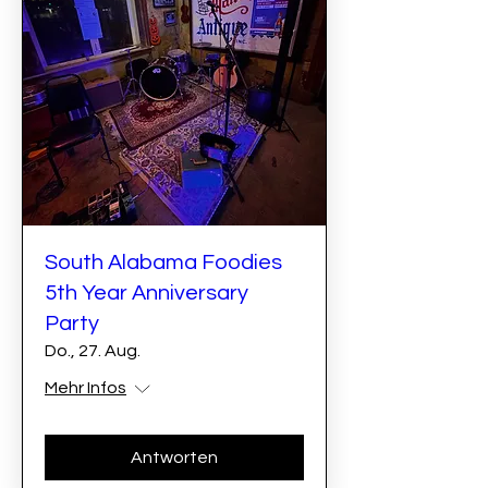
South Alabama Foodies
5th Year Anniversary
Party
Do., 27. Aug.
Mehr Infos
Antworten