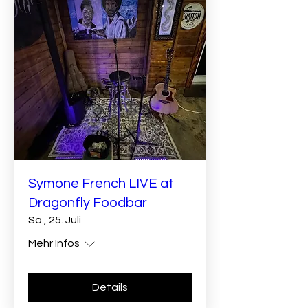
Symone French LIVE at
Dragonfly Foodbar
Sa., 25. Juli
Mehr Infos
Details