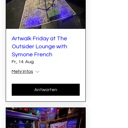
Artwalk Friday at The
Outsider Lounge with
Symone French
Fr., 14. Aug.
Mehr Infos
Antworten