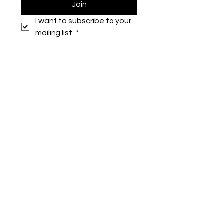
Join
I want to subscribe to your 
mailing list.
*
Symone French
symonefrench@gmail.com
750 Downtowner Loop West
Ste H #224
Mobile, AL 36609