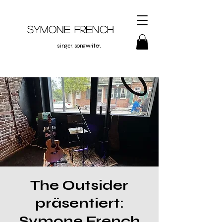
Symone French
singer. songwriter.
The Outsider
präsentiert:
Symone French